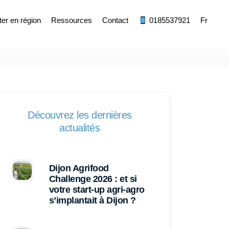
ter en région
Ressources
Contact
0185537921
Fr
Découvrez les dernières
actualités
Dijon Agrifood
Challenge 2026 : et si
votre start-up agri-agro
s’implantait à Dijon ?