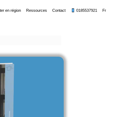
ter en région
Ressources
Contact
0185537921
Fr