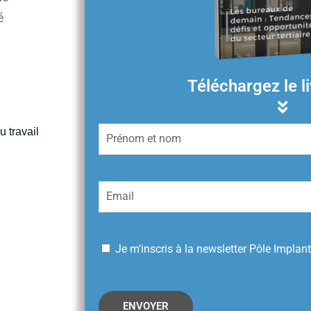
é
Téléchargez le l
 travail
Je m'inscris à la newsletter Pôle Implant
ENVOYER