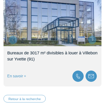
de 3017 m² divisibles à louer à Villebon
Bureaux 
te (91)
Courcou
 +
En savoir
Retour à la recherche