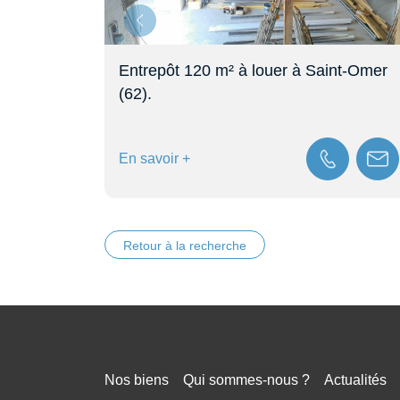
nt-Omer
Bâtiment logistique de 4300m² à vendr
à proximité immédiate de Saint-Omer.
En savoir +
Retour à la recherche
Nos biens
Qui sommes-nous ?
Actualités