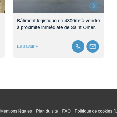
e
Entrepot – logistique 230 m² à louer à
Pihem (62)
En savoir +
Mentions légales
Plan du site
FAQ
Politique de cookies (