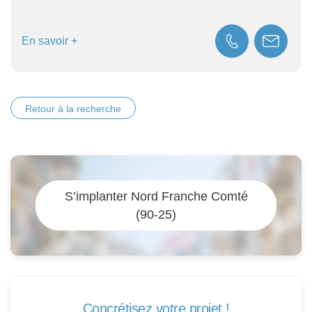
 savoir +
En
Retour à la recherche
S’implanter Nord Franche Comté
(90-25)
Concrétisez votre projet !