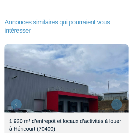
Annonces similaires qui pourraient vous
intéresser
920 m² d’entrepôt et locaux d’activités à louer
En
Héricourt (70400)