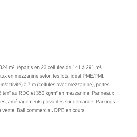
324 m², répartis en 23 cellules de 141 à 291 m².
eaux en mezzanine selon les lots, idéal PME/PMI.
/activité) à 7 m (cellules avec mezzanine), portes
e 3 t/m² au RDC et 350 kg/m² en mezzanine. Panneaux
brutes, aménagements possibles sur demande. Parkings
la vente. Bail commercial. DPE en cours.