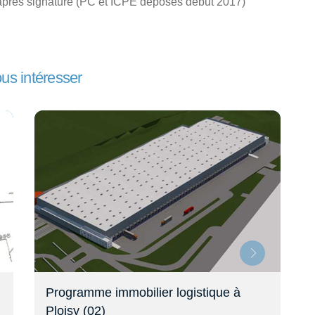
après signature (PC et ICPE déposés début 2017)
ous intéresser
Entrepôt de 200m² à vendre à Soissons
(02)