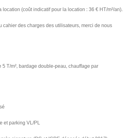
 location (coût indicatif pour la location : 36 € HT/m²/an).
du cahier des charges des utilisateurs, merci de nous
de 5 T/m², bardage double-peau, chauffage par
isé
re et parking VL/PL