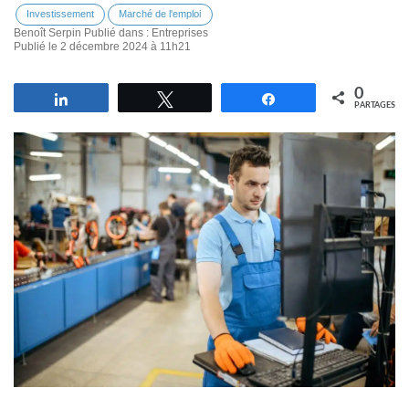
Investissement
Marché de l'emploi
Benoît Serpin
Publié dans :
Entreprises
Publié le 2 décembre 2024 à 11h21
0
Partagez
Tweetez
Partagez
PARTAGES