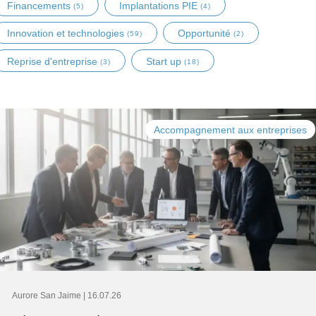
Financements
Implantations PIE
(5)
(4)
Innovation et technologies
Opportunité
(59)
(2)
Reprise d'entreprise
Start up
(3)
(18)
Accompagnement aux entreprises
Aurore San Jaime | 16.07.26