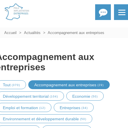
Accueil
Actualités
Accompagnement aux entreprises
Accompagnement aux
entreprises
Tout
Accompagnement aux entreprises
(370)
(29)
Développement territorial
Economie
(104)
(50)
Emploi et formation
Entreprises
(12)
(34)
Environnement et développement durable
(50)