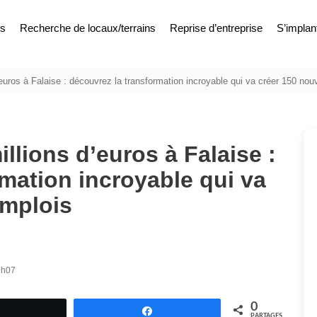
es
Recherche de locaux/terrains
Reprise d’entreprise
S’implan
’euros à Falaise : découvrez la transformation incroyable qui va créer 150 no
illions d’euros à Falaise :
mation incroyable qui va
emplois
 9h07
0
Tweetez
Partagez
PARTAGES