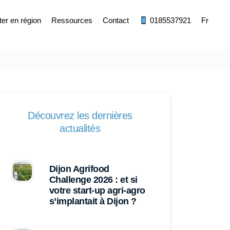
ter en région
Ressources
Contact
0185537921
Fr
Découvrez les dernières
actualités
Dijon Agrifood
Challenge 2026 : et si
votre start-up agri-agro
s’implantait à Dijon ?