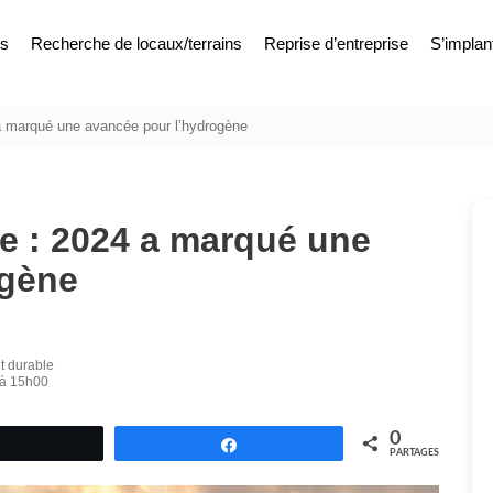
es
Recherche de locaux/terrains
Reprise d’entreprise
S’implan
 a marqué une avancée pour l’hydrogène
ue : 2024 a marqué une
ogène
t durable
5 à 15h00
0
Tweetez
Partagez
PARTAGES