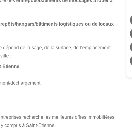
x et des
entrepôts/bâtiments de stockages à louer à
trepôts/hangars/bâtiments logistiques ou de locaux
e dépend de l’usage, de la surface, de l’emplacement,
ille :
t-Etienne
.
ement/déchargement.
’entreprises recherche les meilleures offres immobilières
, y compris à Saint-Etienne.