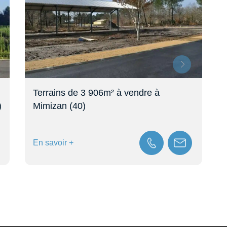
Terrains de 3 906m² à vendre à
Terra
Mimizan (40)
(19)
En savoir +
En sav