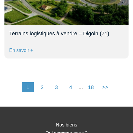
Terrains logistiques à vendre – Digoin (71)
En savoir +
1
2
3
4
18
>>
…
Nos biens