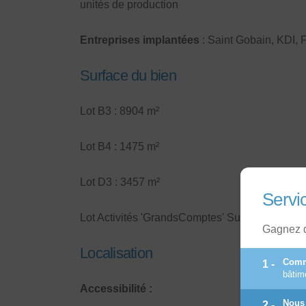
unités de production
Entreprises implantées
: Saint Gobain, KDI,
Surface du bien
Lot B3 : 8904 m²
Lot B4 : 1475 m²
Lot D3 : 3457 m²
Servi
Lot Activités 'GrandsComptes' Sud : 31 434 m²
Gagnez d
Localisation
Comm
bâtime
Accessibilité :
Nous 