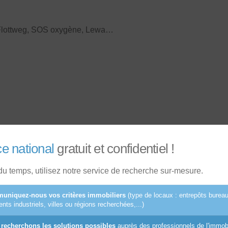
 Flottweg, SOS oxygène, Lewa…
ce national
gratuit et confidentiel !
u temps, utilisez notre service de recherche sur-mesure.
uniquez-nous vos critères immobiliers
(type de locaux : entrepôts burea
nts industriels, villes ou régions recherchées,...)
recherchons les solutions possibles
auprès des professionnels de l'immobil