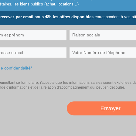
ne)
étaires, les biens publics (achat, locations…)
recevez par email sous 48h les offres disponibles
correspondant à vos at
Raison
sociale
*
Votre
Numéro
de
de confidentialité
*
téléphone
umettant ce formulaire, j'accepte que les informations saisies soient exploitées d
de d'informations et de la relation d'accompagnement qui peut en découler.