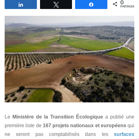
0
Partagez
Tweetez
Partagez
PARTAGES
Le
Ministère de la Transition Écologique
a publié une
première liste de
167 projets nationaux et européens
qui
ne seront pas comptabilisés dans les
surfaces