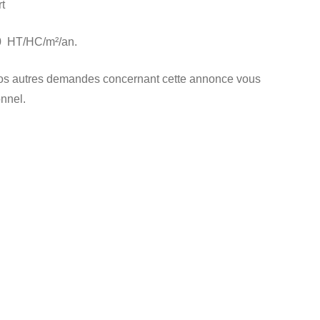
rt
0  HT/HC/m²/an.
à vos autres demandes concernant cette annonce vous
onnel.