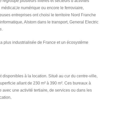
re regroupe plusieurs filières et secteurs d’activités
e médical,le numérique ou encore le ferroviaire,
uses entreprises ont choisi le territoire Nord Franche
’informatique, Alstom dans le transport, General Electric
e.
 la plus industrialisée de France et un écosystème
isponibles à la location. Situé au cur du centre-ville,
uperficie allant de 230 m² à 390 m². Ces bureaux à
e avec une activité tertiaire, de services ou dans les
cation.