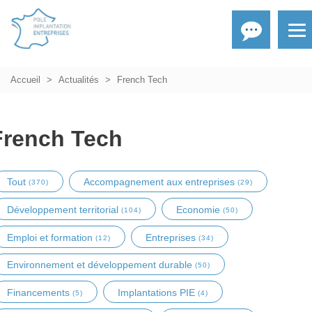
Accueil
Actualités
French Tech
French Tech
Tout
Accompagnement aux entreprises
(370)
(29)
Développement territorial
Economie
(104)
(50)
Emploi et formation
Entreprises
(12)
(34)
Environnement et développement durable
(50)
Financements
Implantations PIE
(5)
(4)