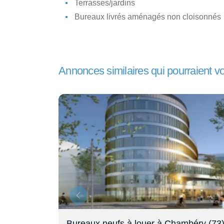
Terrasses/jardins
Bureaux livrés aménagés non cloisonnés
Annonces similaires qui pourraient v
béry (73)
Bureaux à louer – Presqu’île