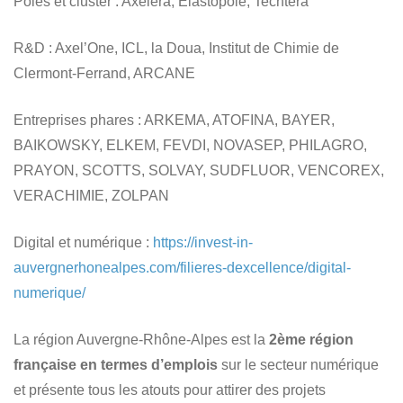
Pôles et cluster
: Axelera, Elastopôle, Techtera
R&D
: Axel’One, ICL, la Doua, Institut de Chimie de
Clermont-Ferrand, ARCANE
Entreprises phares
: ARKEMA, ATOFINA, BAYER,
BAIKOWSKY, ELKEM, FEVDI, NOVASEP, PHILAGRO,
PRAYON, SCOTTS, SOLVAY, SUDFLUOR, VENCOREX,
VERACHIMIE, ZOLPAN
Digital et numérique
:
https://invest-in-
auvergnerhonealpes.com/filieres-dexcellence/digital-
numerique/
La région Auvergne-Rhône-Alpes est la
2ème région
française en termes d’emplois
sur le secteur numérique
et présente tous les atouts pour attirer des projets