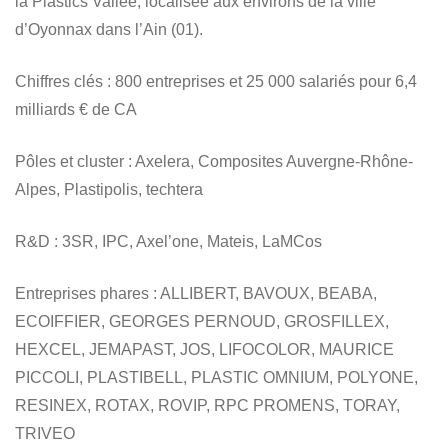
la Plastics Vallée, localisée aux environs de la ville
d’Oyonnax dans l’Ain (01).
Chiffres clés
: 800 entreprises et 25 000 salariés pour 6,4
milliards € de CA
Pôles et cluster
: Axelera, Composites Auvergne-Rhône-
Alpes, Plastipolis, techtera
R&D
: 3SR, IPC, Axel’one, Mateis, LaMCos
Entreprises phares
: ALLIBERT, BAVOUX, BEABA,
ECOIFFIER, GEORGES PERNOUD, GROSFILLEX,
HEXCEL, JEMAPAST, JOS, LIFOCOLOR, MAURICE
PICCOLI, PLASTIBELL, PLASTIC OMNIUM, POLYONE,
RESINEX, ROTAX, ROVIP, RPC PROMENS, TORAY,
TRIVEO